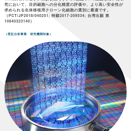
究において、目的細胞への分化精度の評価や、より高い安全性が
求められる生体移植用クローン化細胞の選別に最適です。
（PCT/JP2018/040251; 特願2017-209534; 台湾出願 第
10840323140）
（受託分析事業 研究機関対象）