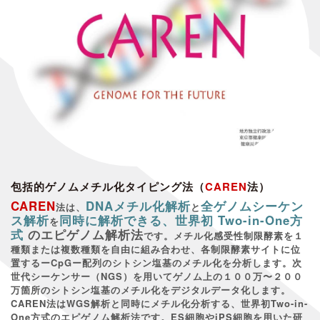
包括的ゲノムメチル化タイピング法（
CAREN
法）
CAREN
DNAメチル化解析
全ゲノムシーケン
法は、
と
ス解析
同時に解析できる、世界初 Two-in-One方
を
式
のエピゲノム解析法
です。メチル化感受性制限酵素を１
種類または複数種類を自由に組み合わせ、各制限酵素サイトに位
置するーCpGー配列のシトシン塩基のメチル化を分析します。次
世代シーケンサー（NGS）を用いてゲノム上の１００万〜２００
万箇所のシトシン塩基のメチル化をデジタルデータ化します。
CAREN法はWGS解析と同時にメチル化分析する、世界初Two-in-
One方式のエピゲノム解析法です。ES細胞やiPS細胞を用いた研