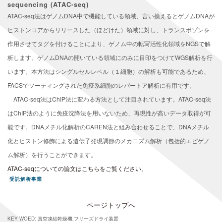
sequencing (ATAC-seq)
ATAC-seq法はゲノムDNA中で機能している領域、言い換えるとゲノムDNAが
ヒストンコアからリリースした（ほどけた）領域に対し、トランスポゾンを
作用させてタグを付けることにより、ゲノム中の転写活性化領域をNGSで解
析します。ゲノムDNAの開いている領域にのみに目印をつけてWGS解析を行
います。本方法はシングルセルレベル（１細胞）の解析も可能であるため、
FACSでソーティングされた免疫系細胞のレパートア解析に有用です。
ATAC-seq法はChIP法に変わる方法として注目されています。ATAC-seq法
はChIP法のように免疫沈降法を用いないため、再現性が高いデータ取得が可
能です。DNAメチル化解析のCAREN法と組み合わせることで、DNAメチル
化とヒストン修飾による遺伝子発現調節のメカニズム解析（包括的エピゲノ
ム解析）を行うことができます。
ATAC-seqについての論文はこちらをご覧ください。
受託解析事業
ページトップへ
KEY WOED: 真空凍結乾燥機,フリーズドライ装置